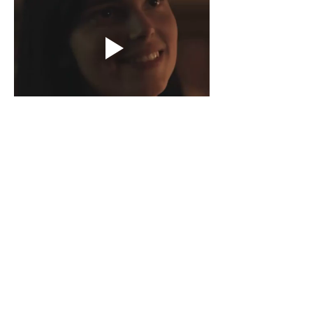
Afficher plus
J'aime
Répondre
Pierre Jordane
19 mars 2025
J’aime les objets qui ont une âme, ceux qui 
allient à la fois histoire et modernité. En 
découvrant 
Jebtlik,
 j’ai trouvé exactement ce 