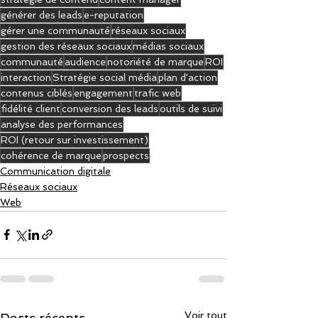
générer des leads
e-reputation
gérer une communauté
réseaux sociaux
gestion des réseaux sociaux
médias sociaux
communauté
audience
notoriété de marque
ROI
interaction
Stratégie social média
plan d'action
contenus ciblés
engagement
trafic web
fidélité client
conversion des leads
outils de suivi
analyse des performances
ROI (retour sur investissement)
cohérence de marque
prospects
Communication digitale
Réseaux sociaux
Web
Voir tout
Posts récents