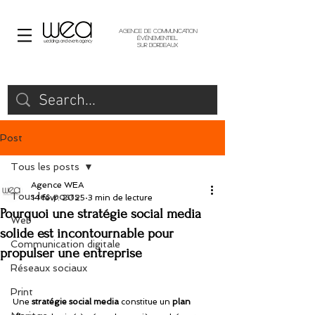
Agence de communication
événementiel
sur Bordeaux
Post
Tous les posts
Agence WEA
Tous les posts
14 févr. 2025
3 min de lecture
Pourquoi une stratégie social media
Web
solide est incontournable pour
Communication digitale
propulser une entreprise
Réseaux sociaux
Print
Une 
stratégie social media
 constitue un 
plan 