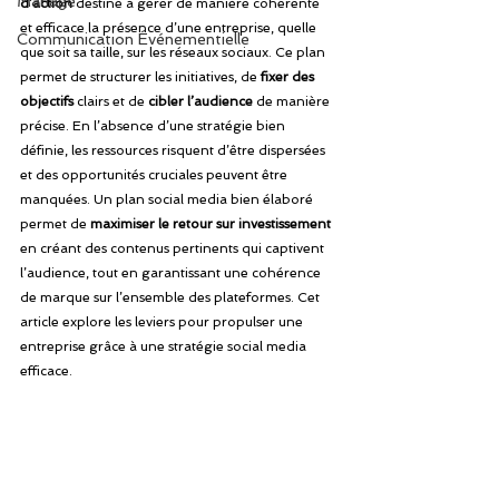
Mariage
d’action
 destiné à gérer de manière cohérente 
et efficace la présence d’une entreprise, quelle 
Communication Événementielle
que soit sa taille, sur les réseaux sociaux. Ce plan 
permet de structurer les initiatives, de
 fixer des 
objectifs
 clairs et de 
cibler l’audience 
de manière 
précise. En l’absence d’une stratégie bien 
définie, les ressources risquent d’être dispersées 
et des opportunités cruciales peuvent être 
manquées. Un plan social media bien élaboré 
permet de 
maximiser le retour sur investissement
en créant des contenus pertinents qui captivent 
l’audience, tout en garantissant une cohérence 
de marque sur l’ensemble des plateformes. Cet 
article explore les leviers pour propulser une 
entreprise grâce à une stratégie social media 
efficace.