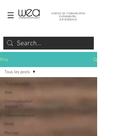
Agence de communication
événementiel
sur Bordeaux
Blog
Tous les posts
Tous les posts
Web
Communication
digitale
Réseaux sociaux
Print
Mariage