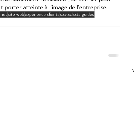
t porter atteinte à l’image de l’entreprise.
rnet
site web
expérience clients
sav
achats guidés