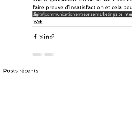
faire preuve d’insatisfaction et cela peu
digital
communication
entreprise
marketing
site inte
Web
Posts récents