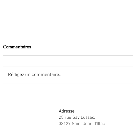
Commentaires
Rédigez un commentaire...
Les nouvelles tendances web
Pourquoi ref
Adresse
25 rue Gay Lussac,
33127 Saint Jean d'Illac