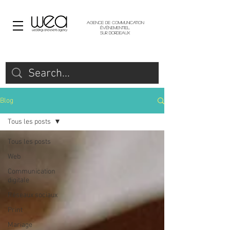
Agence de communication
événementiel
sur Bordeaux
Blog
Tous les posts
Tous les posts
Web
Communication
digitale
Réseaux sociaux
Print
Mariage