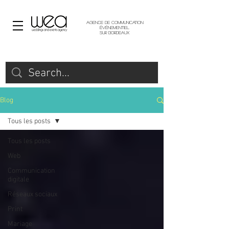
Agence de communication
événementiel
sur Bordeaux
Blog
Tous les posts
Tous les posts
Web
Communication
digitale
Réseaux sociaux
Print
Mariage