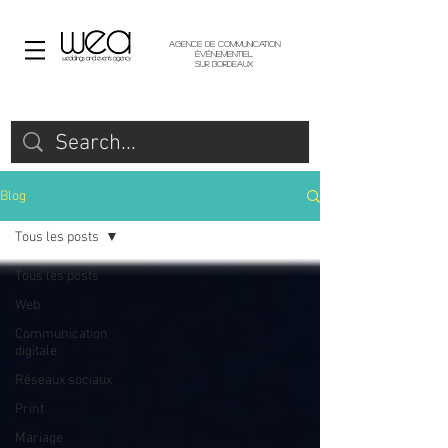
Agence de communication
événementiel
sur Bordeaux
Blog
Tous les posts
Tous les posts
Web
Communication
digitale
Réseaux sociaux
Print
Mariage