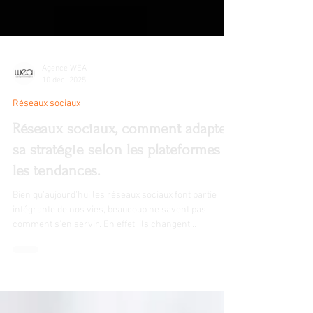
Agence WEA
10 déc. 2025
Réseaux sociaux
Réseaux sociaux, comment adapter
sa stratégie selon les plateformes et
les tendances.
Bien qu'aujourd'hui les réseaux sociaux font partie
intégrante de nos vies, beaucoup ne savent pas
comment s'en servir. En effet, ils changent
complètement la communication des marques : ils
amplifient la visibilité, créent du lien et renforcent la
crédibilité. Pour émerger sur les réseaux sociaux, il