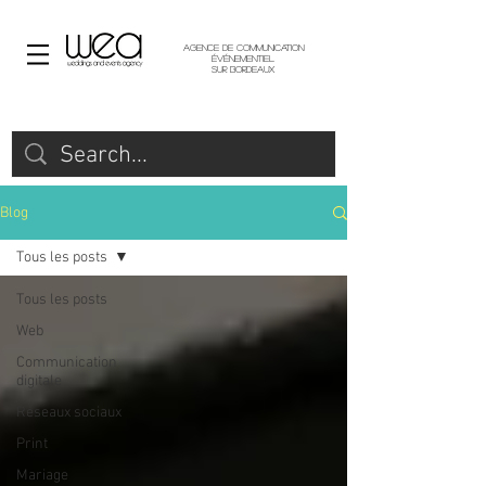
Agence de communication
événementiel
sur Bordeaux
Blog
Tous les posts
Tous les posts
Web
Communication
digitale
Réseaux sociaux
Print
Mariage