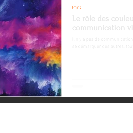
Print
Le rôle des couleu
communication vi
Il n'y a pas de communicatio
se démarquer des autres, tout