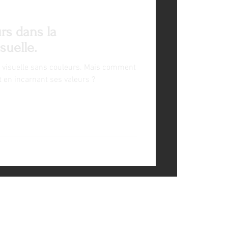
rs dans la
suelle.
n visuelle sans couleurs. Mais comment
 en incarnant ses valeurs ?